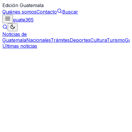
Edición Guatemala
Quiénes somos
Contacto
Buscar
guate
365
Noticias de
Guatemala
Nacionales
Trámites
Deportes
Cultura
Turismo
Ga
Últimas noticias