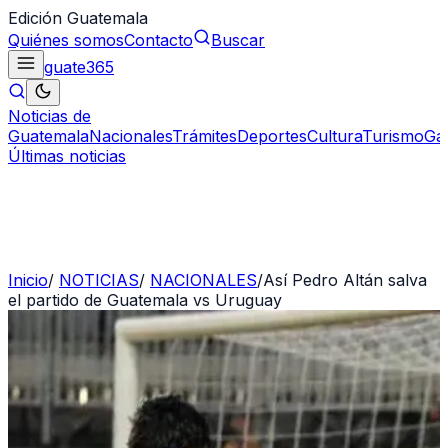
Edición Guatemala
Quiénes somos
Contacto
Buscar
guate
365
Noticias de
Guatemala
Nacionales
Trámites
Deportes
Cultura
Turismo
Ga
Últimas noticias
Inicio
/
NOTICIAS
/
NACIONALES
/
Así Pedro Altán salva
el partido de Guatemala vs Uruguay