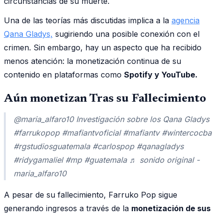
circunstancias de su muerte.
Una de las teorías más discutidas implica a la
agencia
Qana Gladys,
sugiriendo una posible conexión con el
crimen. Sin embargo, hay un aspecto que ha recibido
menos atención: la monetización continua de su
contenido en plataformas como
Spotify y YouTube.
Aún monetizan Tras su Fallecimiento
@maria_alfaro10 Investigación sobre los Qana Gladys
#farrukopop #mafiantvoficial #mafiantv #wintercocba
#rgstudiosguatemala #carlospop #qanagladys
#ridygamaliel #mp #guatemala ♬ sonido original -
maria_alfaro10
A pesar de su fallecimiento, Farruko Pop sigue
generando ingresos a través de la
monetización de sus