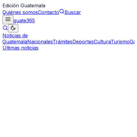
Edición Guatemala
Quiénes somos
Contacto
Buscar
guate
365
Noticias de
Guatemala
Nacionales
Trámites
Deportes
Cultura
Turismo
Ga
Últimas noticias