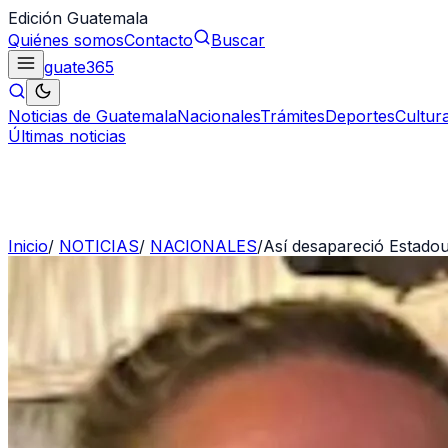
Edición Guatemala
Quiénes somos
Contacto
Buscar
guate
365
Noticias de Guatemala
Nacionales
Trámites
Deportes
Cultur
Últimas noticias
Inicio
/
NOTICIAS
/
NACIONALES
/
Así desapareció Estadou