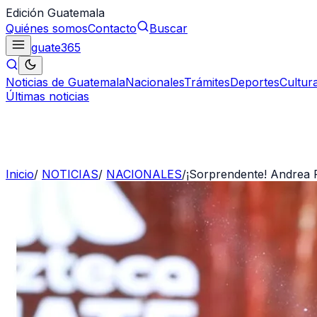
Edición Guatemala
Quiénes somos
Contacto
Buscar
guate
365
Noticias de Guatemala
Nacionales
Trámites
Deportes
Cultur
Últimas noticias
Inicio
/
NOTICIAS
/
NACIONALES
/
¡Sorprendente! Andrea 