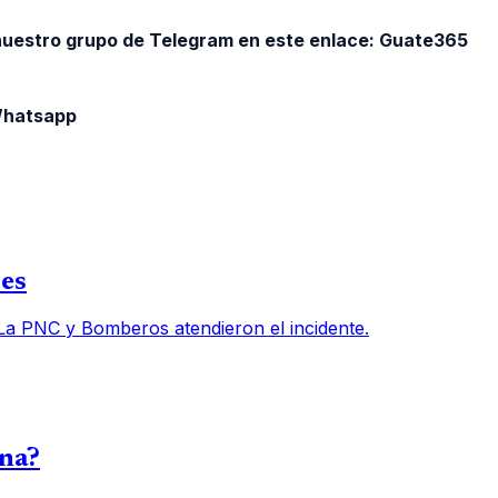
 nuestro grupo de Telegram en este enlace:
Guate365
 Whatsapp
des
 La PNC y Bomberos atendieron el incidente.
una?