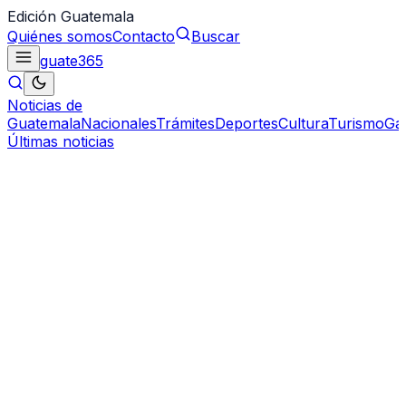
Edición Guatemala
Quiénes somos
Contacto
Buscar
guate
365
Noticias de
Guatemala
Nacionales
Trámites
Deportes
Cultura
Turismo
Ga
Últimas noticias