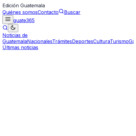
Edición Guatemala
Quiénes somos
Contacto
Buscar
guate
365
Noticias de
Guatemala
Nacionales
Trámites
Deportes
Cultura
Turismo
Ga
Últimas noticias