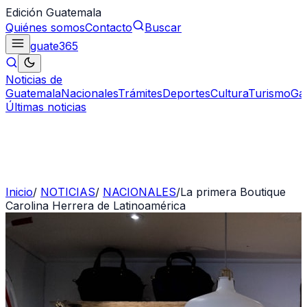
Edición Guatemala
Quiénes somos
Contacto
Buscar
guate
365
Noticias de
Guatemala
Nacionales
Trámites
Deportes
Cultura
Turismo
Ga
Últimas noticias
Inicio
/
NOTICIAS
/
NACIONALES
/
La primera Boutique
Carolina Herrera de Latinoamérica