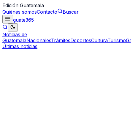
Edición Guatemala
Quiénes somos
Contacto
Buscar
guate
365
Noticias de
Guatemala
Nacionales
Trámites
Deportes
Cultura
Turismo
Ga
Últimas noticias