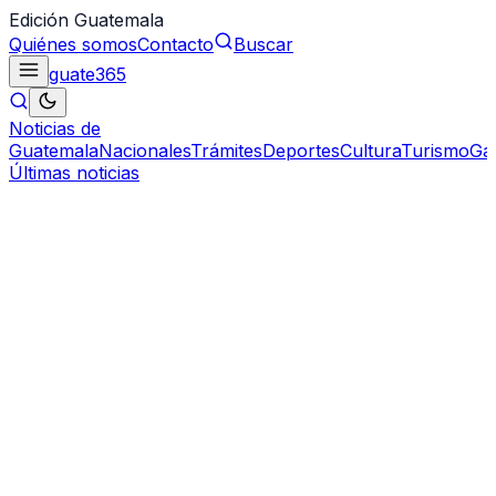
Edición Guatemala
Quiénes somos
Contacto
Buscar
guate
365
Noticias de
Guatemala
Nacionales
Trámites
Deportes
Cultura
Turismo
Ga
Últimas noticias