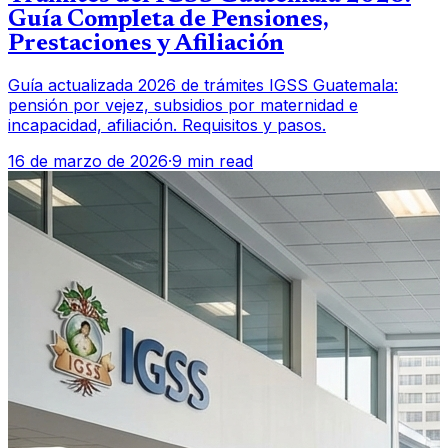
Guía Completa de Pensiones,
Prestaciones y Afiliación
Guía actualizada 2026 de trámites IGSS Guatemala:
pensión por vejez, subsidios por maternidad e
incapacidad, afiliación. Requisitos y pasos.
16 de marzo de 2026
·
9 min read