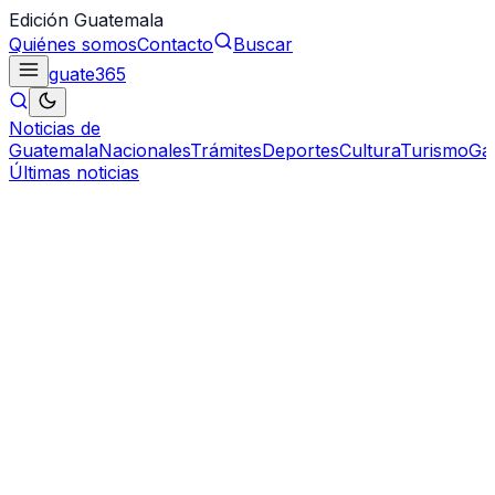
Edición Guatemala
Quiénes somos
Contacto
Buscar
guate
365
Noticias de
Guatemala
Nacionales
Trámites
Deportes
Cultura
Turismo
Ga
Últimas noticias