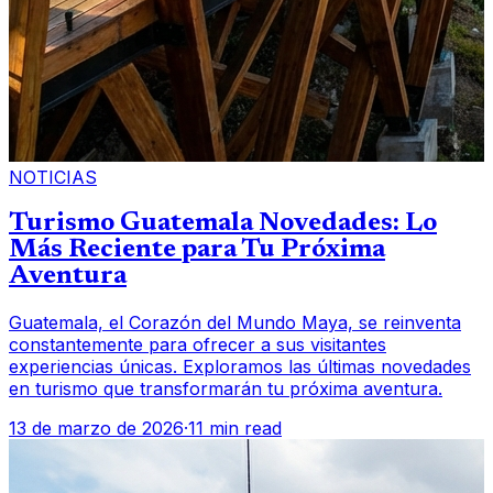
NOTICIAS
Turismo Guatemala Novedades: Lo
Más Reciente para Tu Próxima
Aventura
Guatemala, el Corazón del Mundo Maya, se reinventa
constantemente para ofrecer a sus visitantes
experiencias únicas. Exploramos las últimas novedades
en turismo que transformarán tu próxima aventura.
13 de marzo de 2026
·
11 min read