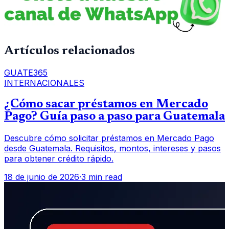
Artículos relacionados
GUATE365
INTERNACIONALES
¿Cómo sacar préstamos en Mercado
Pago? Guía paso a paso para Guatemala
Descubre cómo solicitar préstamos en Mercado Pago
desde Guatemala. Requisitos, montos, intereses y pasos
para obtener crédito rápido.
18 de junio de 2026
·
3 min read