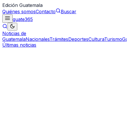
Edición Guatemala
Quiénes somos
Contacto
Buscar
guate
365
Noticias de
Guatemala
Nacionales
Trámites
Deportes
Cultura
Turismo
Ga
Últimas noticias