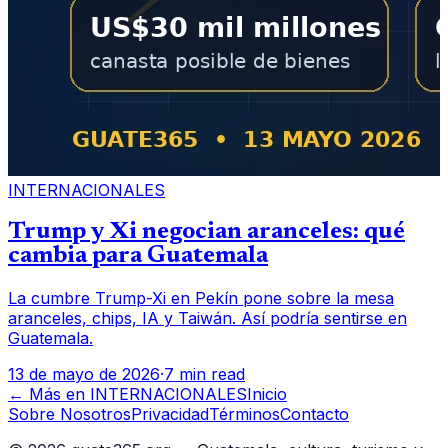
INTERNACIONALES
Trump y Xi negocian aranceles: qué
cambia para Guatemala
La cumbre Trump-Xi en Pekín pone sobre la mesa
aranceles, chips, IA y Taiwán. Así podría sentirse en
Guatemala.
13 de mayo de 2026
·
7 min read
← Más en
INTERNACIONALES
Inicio
Sobre Nosotros
Privacidad
Términos
Contacto