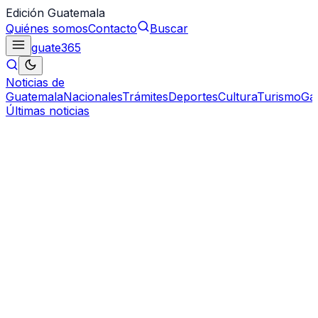
Edición Guatemala
Quiénes somos
Contacto
Buscar
guate
365
Noticias de
Guatemala
Nacionales
Trámites
Deportes
Cultura
Turismo
Ga
Últimas noticias