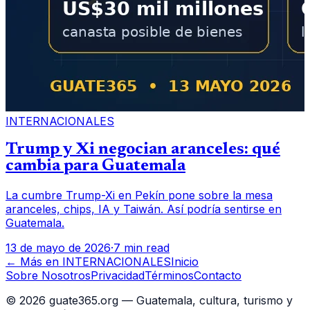
INTERNACIONALES
Trump y Xi negocian aranceles: qué
cambia para Guatemala
La cumbre Trump-Xi en Pekín pone sobre la mesa
aranceles, chips, IA y Taiwán. Así podría sentirse en
Guatemala.
13 de mayo de 2026
·
7 min read
← Más en
INTERNACIONALES
Inicio
Sobre Nosotros
Privacidad
Términos
Contacto
©
2026
guate365.org — Guatemala, cultura, turismo y