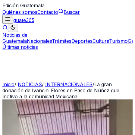
Edición Guatemala
Quiénes somos
Contacto
Buscar
guate
365
Noticias de
Guatemala
Nacionales
Trámites
Deportes
Cultura
Turismo
Ga
Últimas noticias
Inicio
/
NOTICIAS
/
INTERNACIONALES
/
La gran
donación de Ivancini Flores en Paso de Núñez que
motivo a la comunidad Mexicana