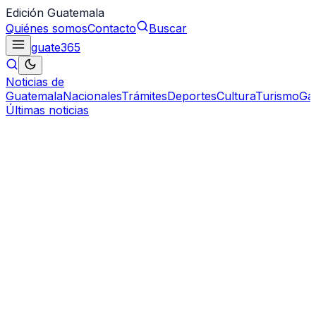
Edición Guatemala
Quiénes somos
Contacto
Buscar
guate
365
Noticias de
Guatemala
Nacionales
Trámites
Deportes
Cultura
Turismo
Ga
Últimas noticias