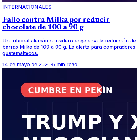
INTERNACIONALES
Fallo contra Milka por reducir
chocolate de 100 a 90 g
Un tribunal alemán consideró engañosa la reducción de
barras Milka de 100 a 90 g. La alerta para compradores
guatemaltecos.
14 de mayo de 2026
·
6 min read