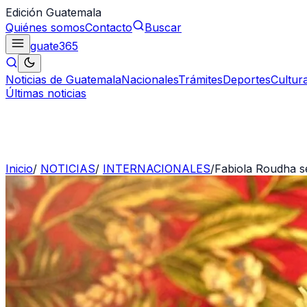
Edición Guatemala
Quiénes somos
Contacto
Buscar
guate
365
Noticias de Guatemala
Nacionales
Trámites
Deportes
Cultur
Últimas noticias
Inicio
/
NOTICIAS
/
INTERNACIONALES
/
Fabiola Roudha s