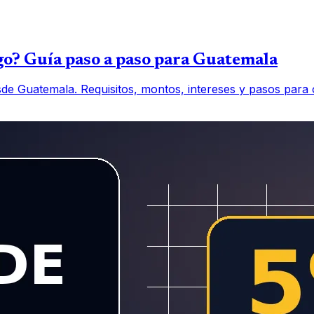
o? Guía paso a paso para Guatemala
 Guatemala. Requisitos, montos, intereses y pasos para o