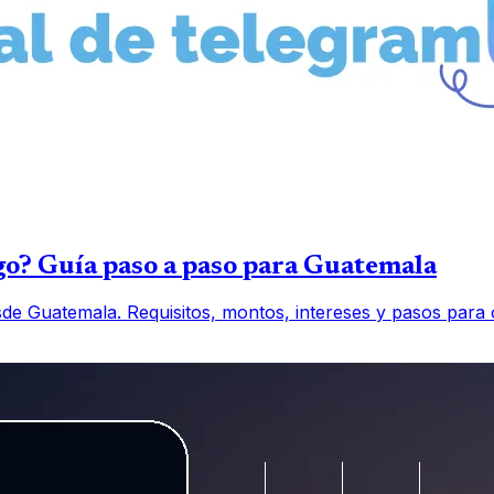
o? Guía paso a paso para Guatemala
 Guatemala. Requisitos, montos, intereses y pasos para o