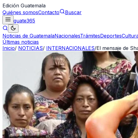
Edición Guatemala
Quiénes somos
Contacto
Buscar
guate
365
Noticias de Guatemala
Nacionales
Trámites
Deportes
Cultur
Últimas noticias
Inicio
/
NOTICIAS
/
INTERNACIONALES
/
El mensaje de Sha