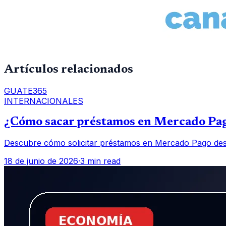
Artículos relacionados
GUATE365
INTERNACIONALES
¿Cómo sacar préstamos en Mercado Pag
Descubre cómo solicitar préstamos en Mercado Pago desde
18 de junio de 2026
·
3 min read