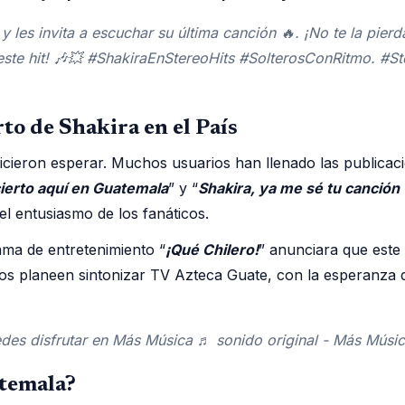
y les invita a escuchar su última canción 🔥. ¡No te la pier
 este hit! 🎶💥 #ShakiraEnStereoHits #SolterosConRitmo. 
o de Shakira en el País
cieron esperar. Muchos usuarios han llenado las publicaci
ierto aquí en Guatemala
” y “
Shakira, ya me sé tu canción 
el entusiasmo de los fanáticos.
ama de entretenimiento “
¡Qué Chilero!
” anunciara que este
 planeen sintonizar TV Azteca Guate, con la esperanza de
des disfrutar en Más Música ♬ sonido original - Más Músi
atemala?