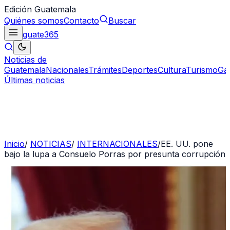
Edición Guatemala
Quiénes somos
Contacto
Buscar
guate
365
Noticias de
Guatemala
Nacionales
Trámites
Deportes
Cultura
Turismo
Ga
Últimas noticias
Inicio
/
NOTICIAS
/
INTERNACIONALES
/
EE. UU. pone
bajo la lupa a Consuelo Porras por presunta corrupción