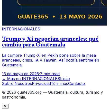
INTERNACIONALES
Trump y Xi negocian aranceles: qué
cambia para Guatemala
La cumbre Trump-Xi en Pekín pone sobre la mesa
aranceles, chips, IA y Taiwán. Así podría sentirse en
Guatemala.
13 de mayo de 2026
·
7 min read
← Más en
INTERNACIONALES
Inicio
Sobre Nosotros
Privacidad
Términos
Contacto
©
2026
guate365.org — Guatemala, cultura, turismo y
gastronomía.
✕