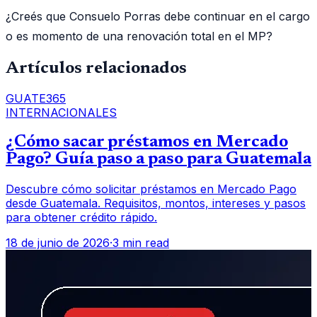
¿Creés que Consuelo Porras debe continuar en el cargo
o es momento de una renovación total en el MP?
Artículos relacionados
GUATE365
INTERNACIONALES
¿Cómo sacar préstamos en Mercado
Pago? Guía paso a paso para Guatemala
Descubre cómo solicitar préstamos en Mercado Pago
desde Guatemala. Requisitos, montos, intereses y pasos
para obtener crédito rápido.
18 de junio de 2026
·
3 min read