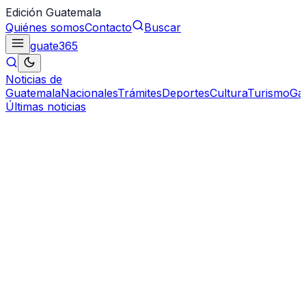
Edición Guatemala
Quiénes somos
Contacto
Buscar
guate
365
Noticias de
Guatemala
Nacionales
Trámites
Deportes
Cultura
Turismo
Ga
Últimas noticias