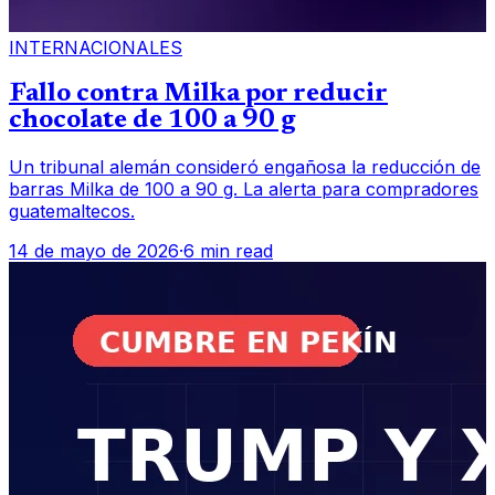
INTERNACIONALES
Fallo contra Milka por reducir
chocolate de 100 a 90 g
Un tribunal alemán consideró engañosa la reducción de
barras Milka de 100 a 90 g. La alerta para compradores
guatemaltecos.
14 de mayo de 2026
·
6 min read