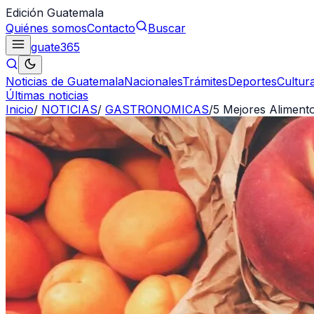
Edición Guatemala
Quiénes somos
Contacto
Buscar
guate
365
Noticias de Guatemala
Nacionales
Trámites
Deportes
Cultur
Últimas noticias
Inicio
/
NOTICIAS
/
GASTRONOMICAS
/
5 Mejores Aliment