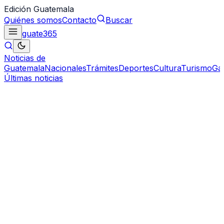
Edición Guatemala
Quiénes somos
Contacto
Buscar
guate
365
Noticias de
Guatemala
Nacionales
Trámites
Deportes
Cultura
Turismo
Ga
Últimas noticias