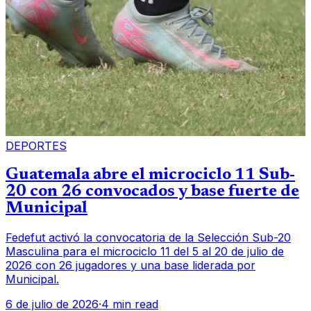
DEPORTES
Guatemala abre el microciclo 11 Sub-
20 con 26 convocados y base fuerte de
Municipal
Fedefut activó la convocatoria de la Selección Sub-20
Masculina para el microciclo 11 del 5 al 20 de julio de
2026 con 26 jugadores y una base liderada por
Municipal.
6 de julio de 2026
·
4 min read