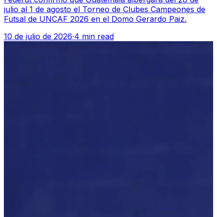
julio al 1 de agosto el Torneo de Clubes Campeones de
Futsal de UNCAF 2026 en el Domo Gerardo Paiz.
10 de julio de 2026
·
4 min read