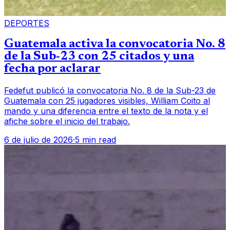
DEPORTES
Guatemala activa la convocatoria No. 8
de la Sub-23 con 25 citados y una
fecha por aclarar
Fedefut publicó la convocatoria No. 8 de la Sub-23 de
Guatemala con 25 jugadores visibles, William Coito al
mando y una diferencia entre el texto de la nota y el
afiche sobre el inicio del trabajo.
6 de julio de 2026
·
5 min read