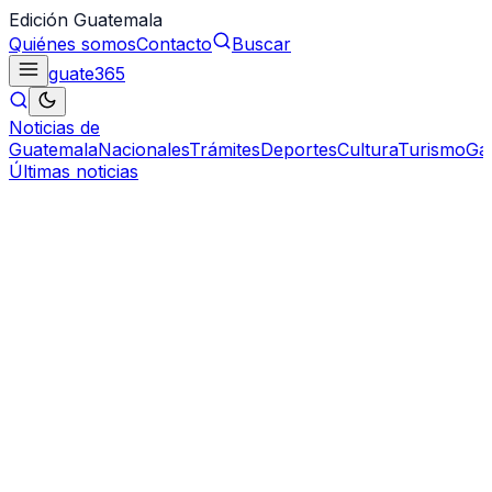
Edición Guatemala
Quiénes somos
Contacto
Buscar
guate
365
Noticias de
Guatemala
Nacionales
Trámites
Deportes
Cultura
Turismo
Ga
Últimas noticias