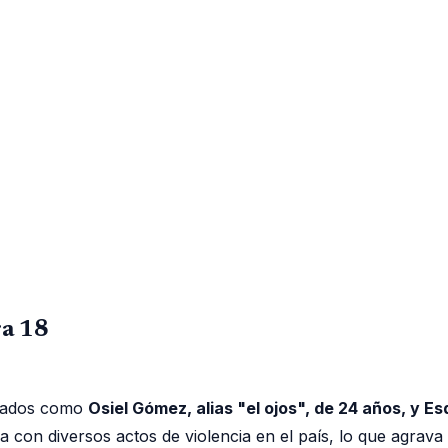
ra 18
icados como
Osiel Gómez, alias "el ojos", de 24 años, y E
da con diversos actos de violencia en el país, lo que agr