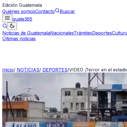
Edición Guatemala
Quiénes somos
Contacto
Buscar
guate
365
Noticias de Guatemala
Nacionales
Trámites
Deportes
Cultur
Últimas noticias
Inicio
/
NOTICIAS
/
DEPORTES
/
VIDEO ¡Terror en el estad