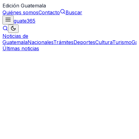
Edición Guatemala
Quiénes somos
Contacto
Buscar
guate
365
Noticias de
Guatemala
Nacionales
Trámites
Deportes
Cultura
Turismo
Ga
Últimas noticias