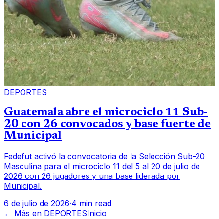
DEPORTES
Guatemala abre el microciclo 11 Sub-
20 con 26 convocados y base fuerte de
Municipal
Fedefut activó la convocatoria de la Selección Sub-20
Masculina para el microciclo 11 del 5 al 20 de julio de
2026 con 26 jugadores y una base liderada por
Municipal.
6 de julio de 2026
·
4 min read
← Más en
DEPORTES
Inicio