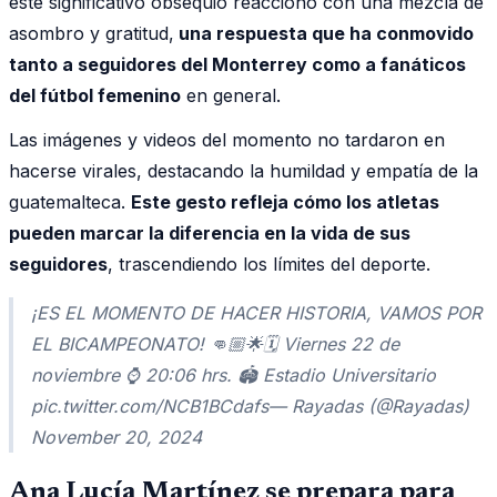
este significativo obsequio reaccionó con una mezcla de
asombro y gratitud,
una respuesta que ha conmovido
tanto a seguidores del Monterrey como a fanáticos
del fútbol femenino
en general.
Las imágenes y videos del momento no tardaron en
hacerse virales, destacando la humildad y empatía de la
guatemalteca.
Este gesto refleja cómo los atletas
pueden marcar la diferencia en la vida de sus
seguidores
, trascendiendo los límites del deporte.
¡ES EL MOMENTO DE HACER HISTORIA, VAMOS POR
EL BICAMPEONATO! 👊🏼🌟🗓 Viernes 22 de
noviembre ⌚ 20:06 hrs. 🏟️ Estadio Universitario
pic.twitter.com/NCB1BCdafs— Rayadas (@Rayadas)
November 20, 2024
Ana Lucía Martínez se prepara para