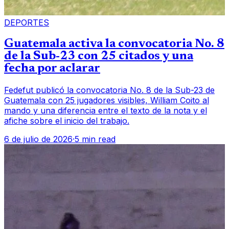
DEPORTES
Guatemala activa la convocatoria No. 8
de la Sub-23 con 25 citados y una
fecha por aclarar
Fedefut publicó la convocatoria No. 8 de la Sub-23 de
Guatemala con 25 jugadores visibles, William Coito al
mando y una diferencia entre el texto de la nota y el
afiche sobre el inicio del trabajo.
6 de julio de 2026
·
5 min read