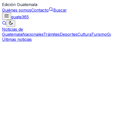
Edición Guatemala
Quiénes somos
Contacto
Buscar
guate
365
Noticias de
Guatemala
Nacionales
Trámites
Deportes
Cultura
Turismo
Ga
Últimas noticias