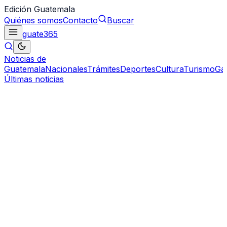
Edición Guatemala
Quiénes somos
Contacto
Buscar
guate
365
Noticias de
Guatemala
Nacionales
Trámites
Deportes
Cultura
Turismo
Ga
Últimas noticias