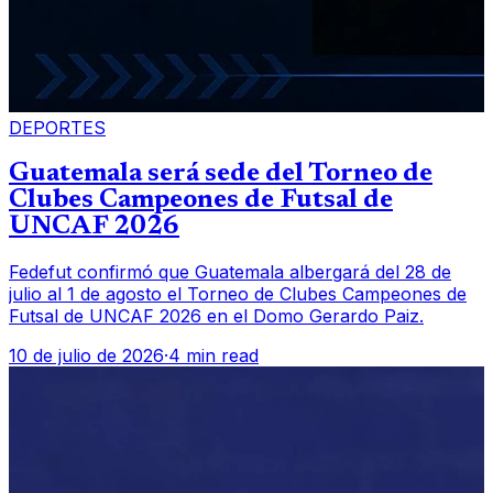
DEPORTES
Guatemala será sede del Torneo de
Clubes Campeones de Futsal de
UNCAF 2026
Fedefut confirmó que Guatemala albergará del 28 de
julio al 1 de agosto el Torneo de Clubes Campeones de
Futsal de UNCAF 2026 en el Domo Gerardo Paiz.
10 de julio de 2026
·
4 min read