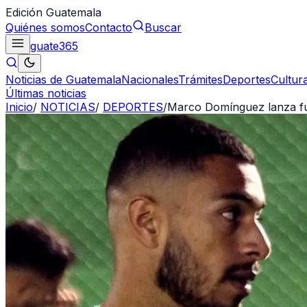
Edición Guatemala
Quiénes somos
Contacto
Buscar
guate
365
Noticias de Guatemala
Nacionales
Trámites
Deportes
Cultur
Últimas noticias
Inicio
/
NOTICIAS
/
DEPORTES
/
Marco Domínguez lanza fue