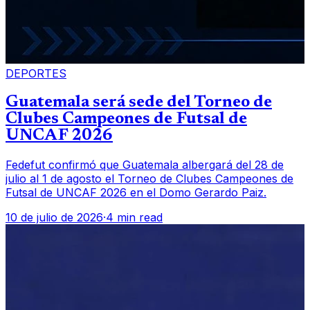
DEPORTES
Guatemala será sede del Torneo de
Clubes Campeones de Futsal de
UNCAF 2026
Fedefut confirmó que Guatemala albergará del 28 de
julio al 1 de agosto el Torneo de Clubes Campeones de
Futsal de UNCAF 2026 en el Domo Gerardo Paiz.
10 de julio de 2026
·
4 min read