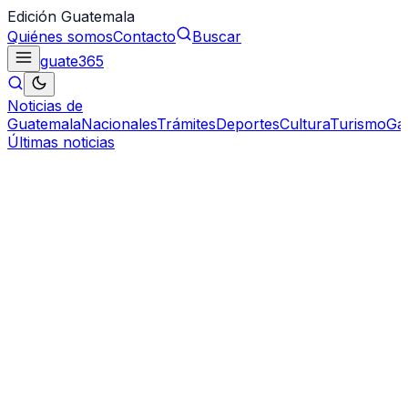
Edición Guatemala
Quiénes somos
Contacto
Buscar
guate
365
Noticias de
Guatemala
Nacionales
Trámites
Deportes
Cultura
Turismo
Ga
Últimas noticias