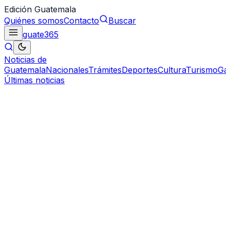
Edición Guatemala
Quiénes somos
Contacto
Buscar
guate
365
Noticias de
Guatemala
Nacionales
Trámites
Deportes
Cultura
Turismo
Ga
Últimas noticias