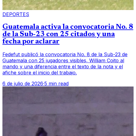
DEPORTES
Guatemala activa la convocatoria No. 8
de la Sub-23 con 25 citados y una
fecha por aclarar
Fedefut publicó la convocatoria No. 8 de la Sub-23 de
Guatemala con 25 jugadores visibles, William Coito al
mando y una diferencia entre el texto de la nota y el
afiche sobre el inicio del trabajo.
6 de julio de 2026
·
5 min read