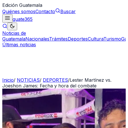
Edición Guatemala
Quiénes somos
Contacto
Buscar
guate
365
Noticias de
Guatemala
Nacionales
Trámites
Deportes
Cultura
Turismo
Ga
Últimas noticias
Inicio
/
NOTICIAS
/
DEPORTES
/
Lester Martínez vs.
Joeshon James: Fecha y hora del combate