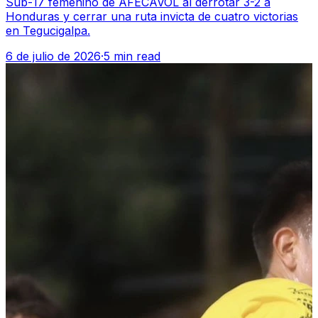
Sub-17 femenino de AFECAVOL al derrotar 3-2 a
Honduras y cerrar una ruta invicta de cuatro victorias
en Tegucigalpa.
6 de julio de 2026
·
5 min read