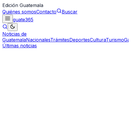
Edición Guatemala
Quiénes somos
Contacto
Buscar
guate
365
Noticias de
Guatemala
Nacionales
Trámites
Deportes
Cultura
Turismo
Ga
Últimas noticias