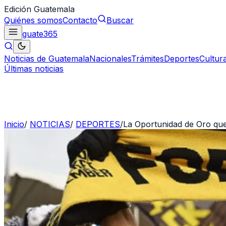
Edición Guatemala
Quiénes somos
Contacto
Buscar
guate
365
Noticias de Guatemala
Nacionales
Trámites
Deportes
Cultur
Últimas noticias
Inicio
/
NOTICIAS
/
DEPORTES
/
La Oportunidad de Oro qu