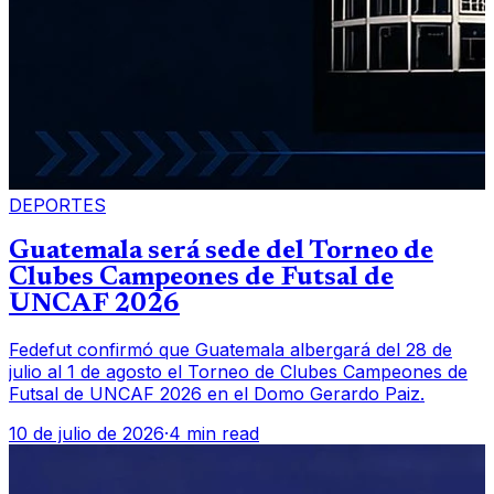
DEPORTES
Guatemala será sede del Torneo de
Clubes Campeones de Futsal de
UNCAF 2026
Fedefut confirmó que Guatemala albergará del 28 de
julio al 1 de agosto el Torneo de Clubes Campeones de
Futsal de UNCAF 2026 en el Domo Gerardo Paiz.
10 de julio de 2026
·
4 min read