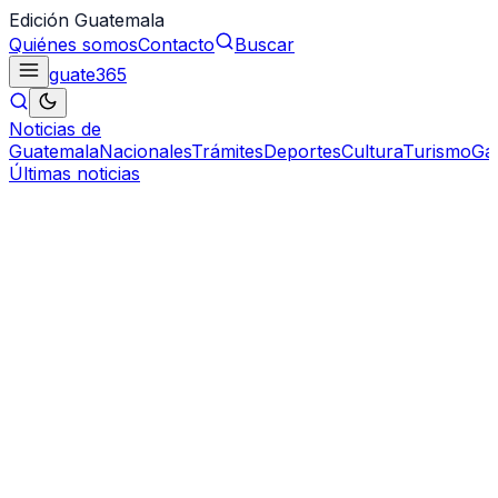
Edición Guatemala
Quiénes somos
Contacto
Buscar
guate
365
Noticias de
Guatemala
Nacionales
Trámites
Deportes
Cultura
Turismo
Ga
Últimas noticias