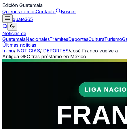
Edición Guatemala
Quiénes somos
Contacto
Buscar
guate
365
Noticias de
Guatemala
Nacionales
Trámites
Deportes
Cultura
Turismo
Ga
Últimas noticias
Inicio
/
NOTICIAS
/
DEPORTES
/
José Franco vuelve a
Antigua GFC tras préstamo en México