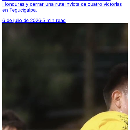
Honduras y cerrar una ruta invicta de cuatro victorias
en Tegucigalpa.
6 de julio de 2026
·
5 min read