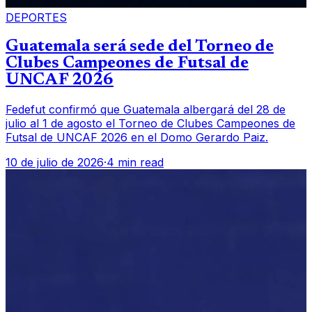
DEPORTES
Guatemala será sede del Torneo de
Clubes Campeones de Futsal de
UNCAF 2026
Fedefut confirmó que Guatemala albergará del 28 de
julio al 1 de agosto el Torneo de Clubes Campeones de
Futsal de UNCAF 2026 en el Domo Gerardo Paiz.
10 de julio de 2026
·
4 min read