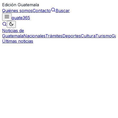
Edición Guatemala
Quiénes somos
Contacto
Buscar
guate
365
Noticias de
Guatemala
Nacionales
Trámites
Deportes
Cultura
Turismo
Ga
Últimas noticias