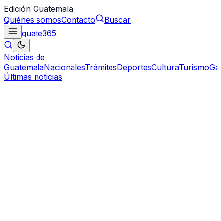
Edición Guatemala
Quiénes somos
Contacto
Buscar
guate
365
Noticias de
Guatemala
Nacionales
Trámites
Deportes
Cultura
Turismo
Ga
Últimas noticias