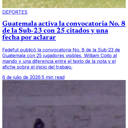
DEPORTES
Guatemala activa la convocatoria No. 8
de la Sub-23 con 25 citados y una
fecha por aclarar
Fedefut publicó la convocatoria No. 8 de la Sub-23 de
Guatemala con 25 jugadores visibles, William Coito al
mando y una diferencia entre el texto de la nota y el
afiche sobre el inicio del trabajo.
6 de julio de 2026
·
5 min read