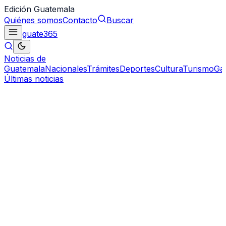
Edición Guatemala
Quiénes somos
Contacto
Buscar
guate
365
Noticias de
Guatemala
Nacionales
Trámites
Deportes
Cultura
Turismo
Ga
Últimas noticias