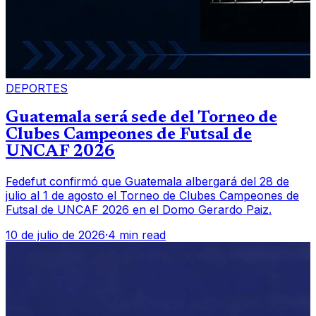
DEPORTES
Guatemala será sede del Torneo de
Clubes Campeones de Futsal de
UNCAF 2026
Fedefut confirmó que Guatemala albergará del 28 de
julio al 1 de agosto el Torneo de Clubes Campeones de
Futsal de UNCAF 2026 en el Domo Gerardo Paiz.
10 de julio de 2026
·
4 min read