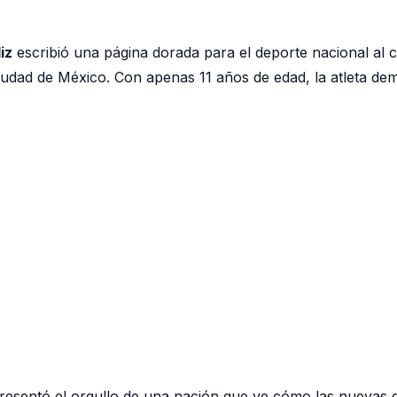
iz
escribió una página dorada para el deporte nacional al 
iudad de México. Con apenas 11 años de edad, la atleta demo
epresentó el orgullo de una nación que ve cómo las nuevas 