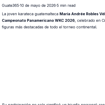
Guate365
·
10 de mayo de 2026
·
5 min read
La joven karateca guatemalteca
María Andrée Robles Vél
Campeonato Panamericano WKC 2026
, celebrado en C
figuras más destacadas de todo el torneo continental.
Su participación no solo significó un triunfo personal: r