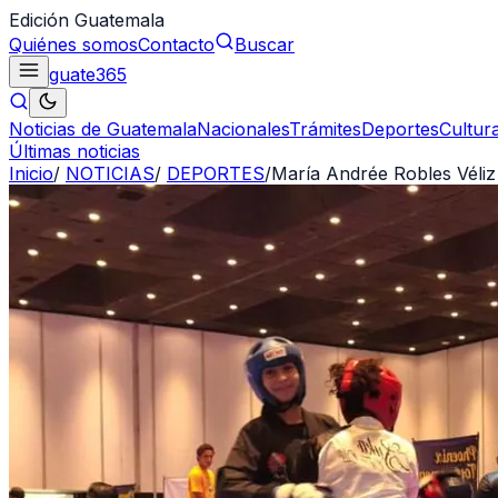
Edición Guatemala
Quiénes somos
Contacto
Buscar
guate
365
Noticias de Guatemala
Nacionales
Trámites
Deportes
Cultur
Últimas noticias
Inicio
/
NOTICIAS
/
DEPORTES
/
María Andrée Robles Véli