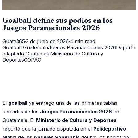
Goalball define sus podios en los
Juegos Paranacionales 2026
Guate365
·
2 de junio de 2026
·
4 min read
Goalball Guatemala
Juegos Paranacionales 2026
Deporte
adaptado Guatemala
Ministerio de Cultura y
Deportes
COPAG
El
goalball
ya entrego una de las primeras tablas
cerradas de los
Juegos Paranacionales 2026
en
Guatemala. El
Ministerio de Cultura y Deportes
reportó que la jornada disputada en el
Polideportivo
María de los Angeles Soberanis
definio los podios de