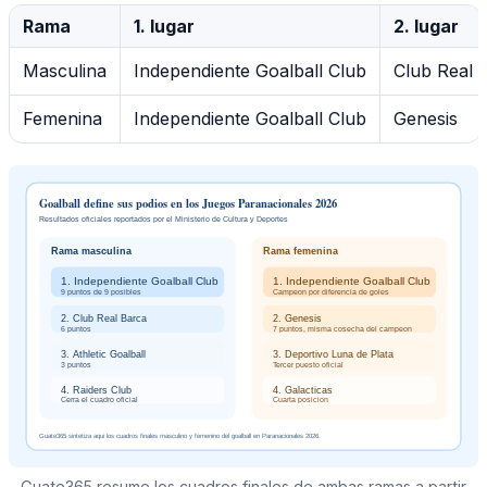
Rama
1. lugar
2. lugar
Masculina
Independiente Goalball Club
Club Real 
Femenina
Independiente Goalball Club
Genesis
Guate365 resume los cuadros finales de ambas ramas a partir