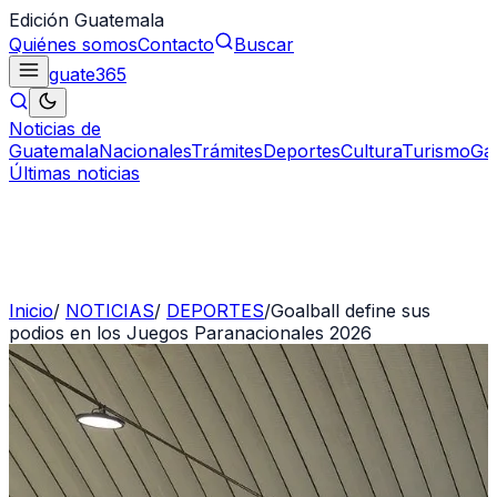
Edición Guatemala
Quiénes somos
Contacto
Buscar
guate
365
Noticias de
Guatemala
Nacionales
Trámites
Deportes
Cultura
Turismo
Ga
Últimas noticias
Inicio
/
NOTICIAS
/
DEPORTES
/
Goalball define sus
podios en los Juegos Paranacionales 2026