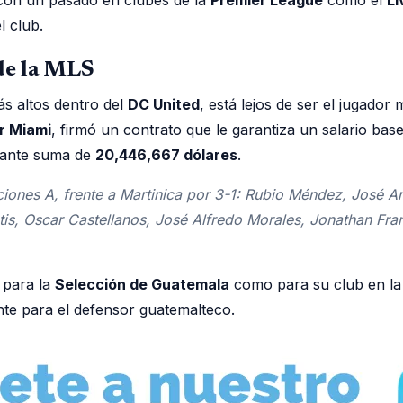
l club.
de la MLS
s altos dentro del
DC United
, está lejos de ser el jugado
er Miami
, firmó un contrato que le garantiza un salario bas
onante suma de
20,446,667 dólares
.
aciones A, frente a Martinica por 3-1: Rubio Méndez, José 
ntis, Oscar Castellanos, José Alfredo Morales, Jonathan 
 para la
Selección de Guatemala
como para su club en l
ante para el defensor guatemalteco.