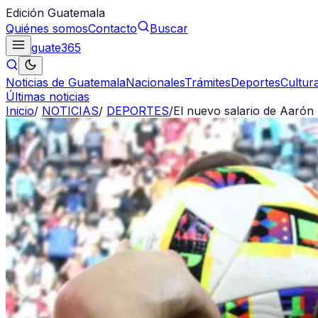
Edición Guatemala
Quiénes somos
Contacto
Buscar
guate
365
Noticias de Guatemala
Nacionales
Trámites
Deportes
Cultur
Últimas noticias
Inicio
/
NOTICIAS
/
DEPORTES
/
El nuevo salario de Aarón