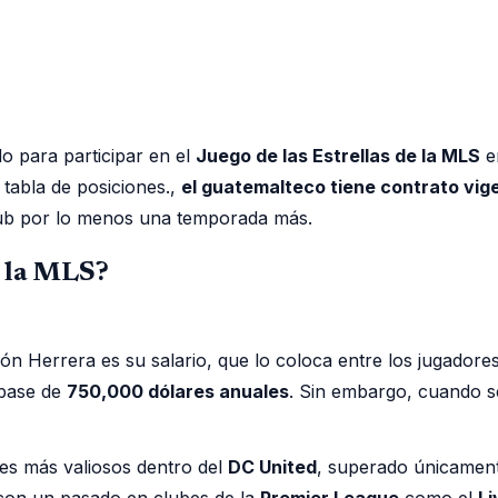
o para participar en el
Juego de las Estrellas de la MLS
en
tabla de posiciones.,
el guatemalteco tiene contrato vig
club por lo menos una temporada más.
n la MLS?
n Herrera es su salario, que lo coloca entre los jugadore
 base de
750,000 dólares anuales
. Sin embargo, cuando s
res más valiosos dentro del
DC United
, superado únicamente
 con un pasado en clubes de la
Premier League
como el
Li