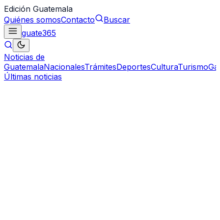
Edición Guatemala
Quiénes somos
Contacto
Buscar
guate
365
Noticias de
Guatemala
Nacionales
Trámites
Deportes
Cultura
Turismo
Ga
Últimas noticias