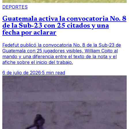
DEPORTES
Guatemala activa la convocatoria No. 8
de la Sub-23 con 25 citados y una
fecha por aclarar
Fedefut publicó la convocatoria No. 8 de la Sub-23 de
Guatemala con 25 jugadores visibles, William Coito al
mando y una diferencia entre el texto de la nota y el
afiche sobre el inicio del trabajo.
6 de julio de 2026
·
5 min read