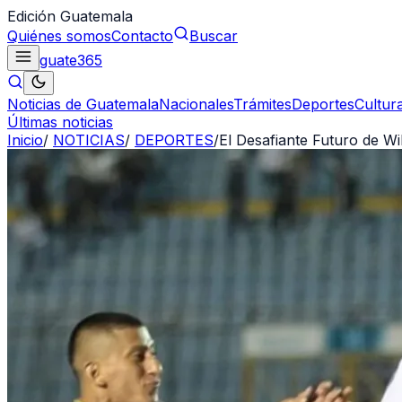
Edición Guatemala
Quiénes somos
Contacto
Buscar
guate
365
Noticias de Guatemala
Nacionales
Trámites
Deportes
Cultur
Últimas noticias
Inicio
/
NOTICIAS
/
DEPORTES
/
El Desafiante Futuro de Wi