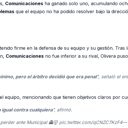
os,
Comunicaciones
ha ganado solo uno, acumulando ocho
oblemas
que el equipo no ha podido resolver bajo la direcció
nido firme en la defensa de su equipo y su gestión. Tras l
ón,
Comunicaciones
no fue inferior a su rival, Olivera pus
mínimo, pero el árbitro decidió que era penal
",
señaló el ent
el equipo, mencionando que tienen objetivos claros por cu
 igual contra cualquiera
”,
afirmó.
ó perder ante Municipal 👻👹 pic.twitter.com/qCNZC7KzF4—