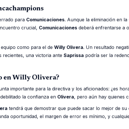
Concachampions
errado para
Comunicaciones
. Aunque la eliminación en l
encuentro crucial,
Comunicaciones
deberá enfrentarse a o
el equipo como para el de
Willy Olivera
. Un resultado negati
s recientes, una victoria ante
Saprissa
podría ser la redenc
 en Willy Olivera?
ta importante para la directiva y los aficionados: ¿es hor
 debilitado la confianza en
Olivera
, pero aún hay quienes cr
vera
tendrá que demostrar que puede sacar lo mejor de su 
da oportunidad, el margen de error es mínimo, y cualquier p