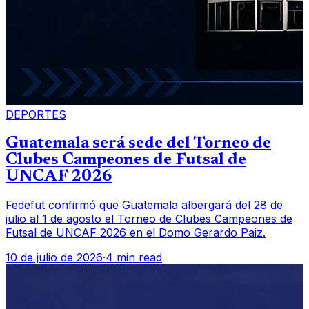
DEPORTES
Guatemala será sede del Torneo de
Clubes Campeones de Futsal de
UNCAF 2026
Fedefut confirmó que Guatemala albergará del 28 de
julio al 1 de agosto el Torneo de Clubes Campeones de
Futsal de UNCAF 2026 en el Domo Gerardo Paiz.
10 de julio de 2026
·
4 min read