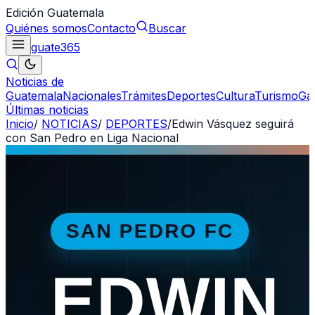
Edición Guatemala
Quiénes somos
Contacto
Buscar
guate
365
Noticias de
Guatemala
Nacionales
Trámites
Deportes
Cultura
Turismo
Ga
Últimas noticias
Inicio
/
NOTICIAS
/
DEPORTES
/
Edwin Vásquez seguirá
con San Pedro en Liga Nacional