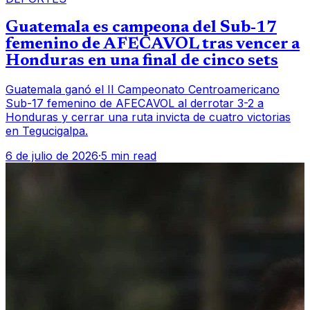
Guatemala es campeona del Sub-17
femenino de AFECAVOL tras vencer a
Honduras en una final de cinco sets
Guatemala ganó el II Campeonato Centroamericano
Sub-17 femenino de AFECAVOL al derrotar 3-2 a
Honduras y cerrar una ruta invicta de cuatro victorias
en Tegucigalpa.
6 de julio de 2026
·
5 min read