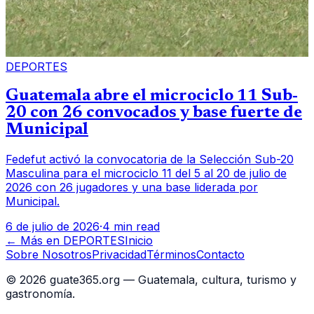
DEPORTES
Guatemala abre el microciclo 11 Sub-
20 con 26 convocados y base fuerte de
Municipal
Fedefut activó la convocatoria de la Selección Sub-20
Masculina para el microciclo 11 del 5 al 20 de julio de
2026 con 26 jugadores y una base liderada por
Municipal.
6 de julio de 2026
·
4 min read
← Más en
DEPORTES
Inicio
Sobre Nosotros
Privacidad
Términos
Contacto
©
2026
guate365.org — Guatemala, cultura, turismo y
gastronomía.