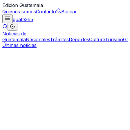
Edición Guatemala
Quiénes somos
Contacto
Buscar
guate
365
Noticias de
Guatemala
Nacionales
Trámites
Deportes
Cultura
Turismo
Ga
Últimas noticias