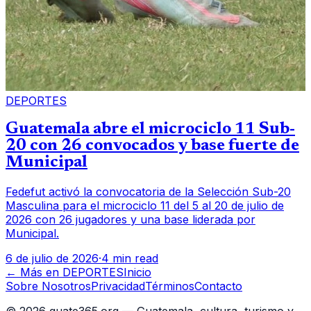
DEPORTES
Guatemala abre el microciclo 11 Sub-
20 con 26 convocados y base fuerte de
Municipal
Fedefut activó la convocatoria de la Selección Sub-20
Masculina para el microciclo 11 del 5 al 20 de julio de
2026 con 26 jugadores y una base liderada por
Municipal.
6 de julio de 2026
·
4 min read
← Más en
DEPORTES
Inicio
Sobre Nosotros
Privacidad
Términos
Contacto