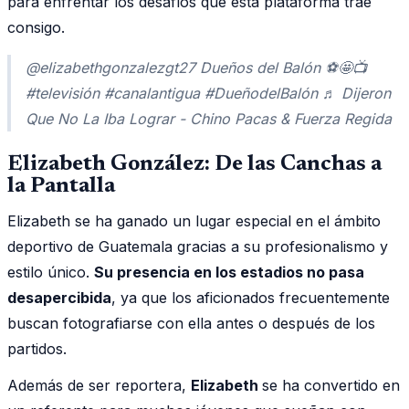
para enfrentar los desafíos que esta plataforma trae
consigo.
@elizabethgonzalezgt27 Dueños del Balón ⚽️🤩📺
#televisión #canalantigua #DueñodelBalón ♬ Dijeron
Que No La Iba Lograr - Chino Pacas & Fuerza Regida
Elizabeth González: De las Canchas a
la Pantalla
Elizabeth se ha ganado un lugar especial en el ámbito
deportivo de Guatemala gracias a su profesionalismo y
estilo único.
Su presencia en los estadios no pasa
desapercibida
, ya que los aficionados frecuentemente
buscan fotografiarse con ella antes o después de los
partidos.
Además de ser reportera,
Elizabeth
se ha convertido en