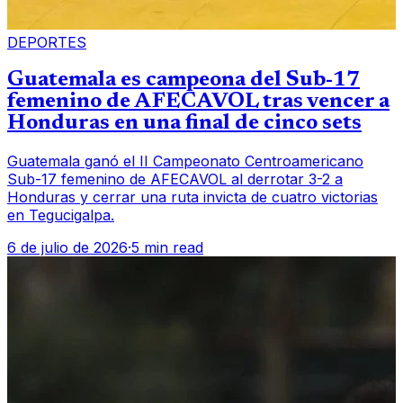
DEPORTES
Guatemala es campeona del Sub-17
femenino de AFECAVOL tras vencer a
Honduras en una final de cinco sets
Guatemala ganó el II Campeonato Centroamericano
Sub-17 femenino de AFECAVOL al derrotar 3-2 a
Honduras y cerrar una ruta invicta de cuatro victorias
en Tegucigalpa.
6 de julio de 2026
·
5 min read