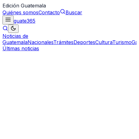
Edición Guatemala
Quiénes somos
Contacto
Buscar
guate
365
Noticias de
Guatemala
Nacionales
Trámites
Deportes
Cultura
Turismo
Ga
Últimas noticias