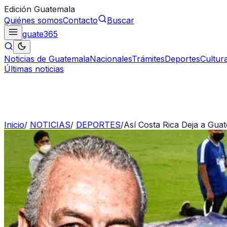
Edición Guatemala
Quiénes somos
Contacto
Buscar
guate
365
Noticias de Guatemala
Nacionales
Trámites
Deportes
Cultur
Últimas noticias
Inicio
/
NOTICIAS
/
DEPORTES
/
Así Costa Rica Deja a Gua