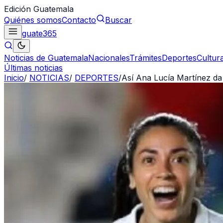
Edición Guatemala
Quiénes somos
Contacto
Buscar
guate
365
Noticias de Guatemala
Nacionales
Trámites
Deportes
Cultur
Últimas noticias
Inicio
/
NOTICIAS
/
DEPORTES
/
Así Ana Lucía Martínez da 