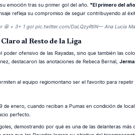
 su emoción tras su primer gol del año.
"El primero del añ
ensaje refleja su compromiso de seguir contribuyendo al éxi
r 🤩 + 3+ 1 gol pic.twitter.com/DaLQzyRtiN— Ana Lucía Ma
laro al Resto de la Liga
el poder ofensivo de las Rayadas, sino que también las coloc
tínez, destacaron las anotaciones de Rebeca Bernal,
Jerma
 permiten al equipo regiomontano ser el favorito para repe
 9 de enero, cuando reciban a Pumas en condición de local.
icio perfecto.
goles, demostrando por qué es una de las delanteras más d
te para que las Rayadas logren su objetivo del tricampeonat