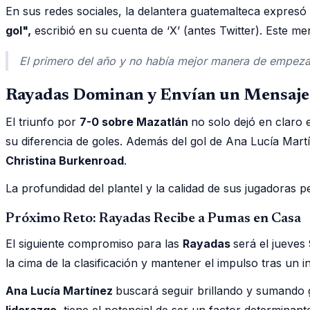
En sus redes sociales, la delantera guatemalteca expresó
gol",
escribió en su cuenta de ‘X’ (antes Twitter). Este m
El primero del año y no había mejor manera de empeza
Rayadas Dominan y Envían un Mensaje C
El triunfo por
7-0 sobre Mazatlán
no solo dejó en claro 
su diferencia de goles. Además del gol de Ana Lucía Mar
Christina Burkenroad
.
La profundidad del plantel y la calidad de sus jugadoras
Próximo Reto: Rayadas Recibe a Pumas en Casa
El siguiente compromiso para las
Rayadas
será el jueves
la cima de la clasificación y mantener el impulso tras un in
Ana Lucía Martínez
buscará seguir brillando y sumando 
liderazgo
, tiene el potencial de ser un factor determinan