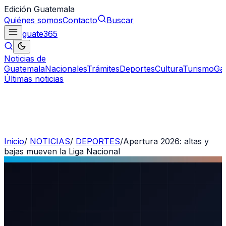
Edición Guatemala
Quiénes somos
Contacto
Buscar
guate
365
Noticias de
Guatemala
Nacionales
Trámites
Deportes
Cultura
Turismo
Ga
Últimas noticias
Inicio
/
NOTICIAS
/
DEPORTES
/
Apertura 2026: altas y
bajas mueven la Liga Nacional