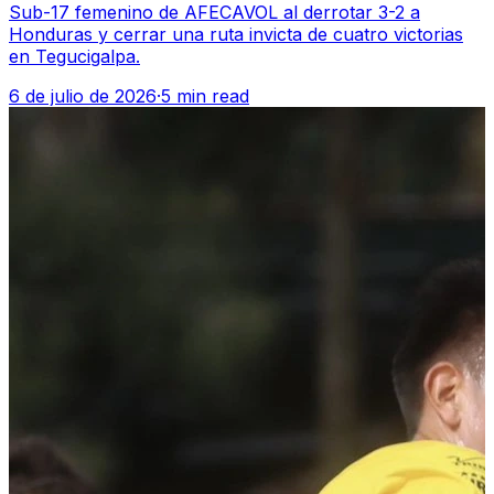
Sub-17 femenino de AFECAVOL al derrotar 3-2 a
Honduras y cerrar una ruta invicta de cuatro victorias
en Tegucigalpa.
6 de julio de 2026
·
5 min read