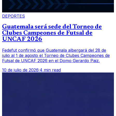
DEPORTES
Guatemala será sede del Torneo de
Clubes Campeones de Futsal de
UNCAF 2026
Fedefut confirmó que Guatemala albergará del 28 de
julio al 1 de agosto el Torneo de Clubes Campeones de
Futsal de UNCAF 2026 en el Domo Gerardo Paiz.
10 de julio de 2026
·
4 min read