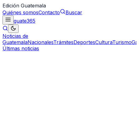
Edición Guatemala
Quiénes somos
Contacto
Buscar
guate
365
Noticias de
Guatemala
Nacionales
Trámites
Deportes
Cultura
Turismo
Ga
Últimas noticias