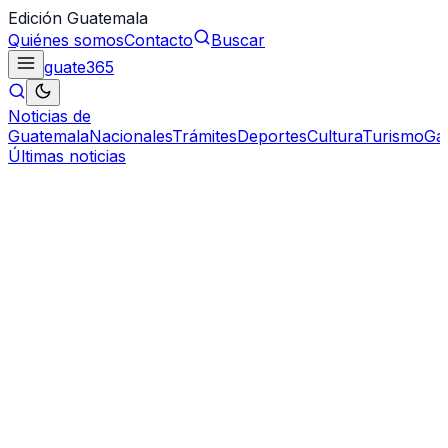
Edición Guatemala
Quiénes somos
Contacto
Buscar
guate
365
Noticias de
Guatemala
Nacionales
Trámites
Deportes
Cultura
Turismo
Ga
Últimas noticias